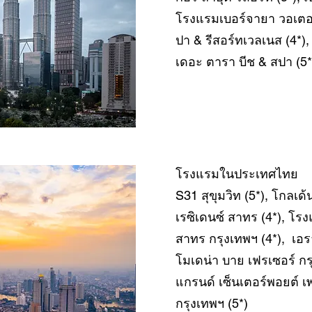
โรงแรมเบอร์จายา วอเตอร
ปา & รีสอร์ทเวลเนส (4*), 
เดอะ ตารา บีช & สปา (5*
โรงแรมในประเทศไทย
S31 สุขุมวิท (5*), โกลเด้
เรซิเดนซ์ สาทร (4*), โรง
สาทร กรุงเทพฯ (4*), เอราว
โมเดน่า บาย เฟรเซอร์ กร
แกรนด์ เซ็นเตอร์พอยต์ เ
กรุงเทพฯ (5*)