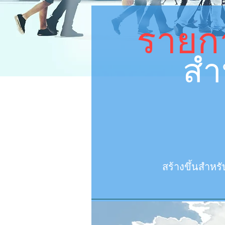
รายกา
สำ
สร้างขึ้นสำหร