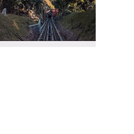
ฮ่องกง
เมืองแห่งโลกของเอเชียผสมผสาน
ประวัติศาสตร์ & อนาคต